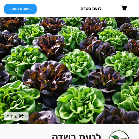
לגעת בשדה
כניסה/הרשמה
שיתוף
לגעת בשדה