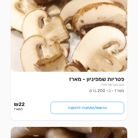
פטריות שמפיניון - מארז
הנבטים של אודי
מארז - כ- 200 גרם
₪
22
הרשמו/התחברו להזמנה
למארז