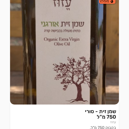
מומלץ
750 מ"ל
עזוז
בקבוק 750 מ"ל.