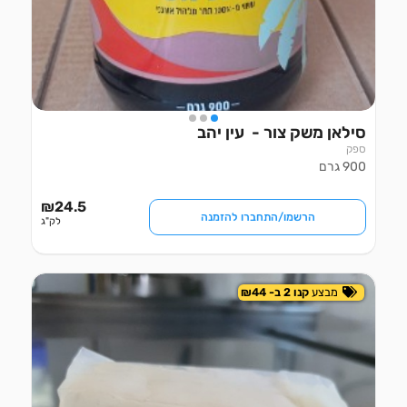
סילאן משק צור -  עין יהב
ספק
900 גרם
₪
24.5
הרשמו/התחברו להזמנה
לק"ג
מבצע
קנו 2 ב- ₪44