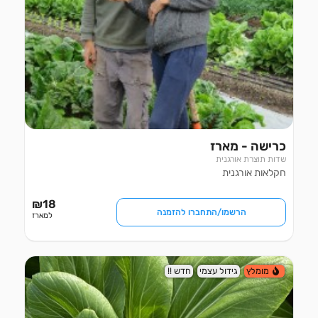
כרישה - מארז
שדות תוצרת אורגנית
חקלאות אורגנית
₪
18
הרשמו/התחברו להזמנה
למארז
מומלץ
גידול עצמי
חדש !!