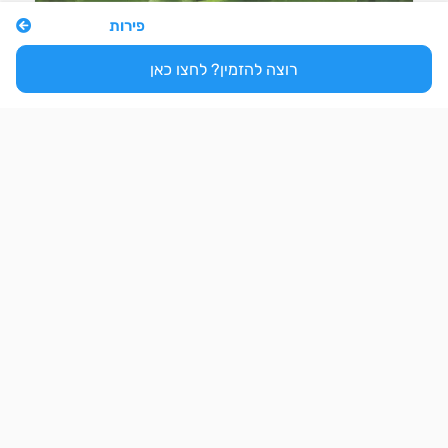
•
פירות
רוצה להזמין? לחצו כאן
מנגולד ירוק
הגן של איתן
צרור עלי מנגולד ירוק חקלאות אורגנית שדה ירוק
₪
12
הרשמו/התחברו להזמנה
לצרור