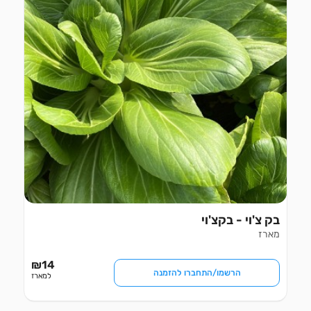
בק צ'וי - בקצ'וי
מארז
₪
14
הרשמו/התחברו להזמנה
למארז