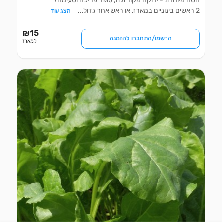
חסה מיוחדת - ירוקה מקורזלת, סופר פריכה וטעימה !
2 ראשים בינוניים במארז, או ראש אחד גדול
...
הצג עוד
₪
15
הרשמו/התחברו להזמנה
למארז