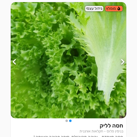
מומלץ
גידול עצמי
חסה לליק
בנימין פלוס - חקלאות אורגנית