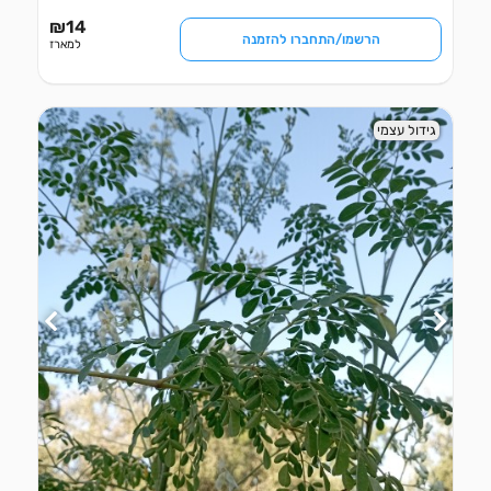
₪
14
הרשמו/התחברו להזמנה
למארז
גידול עצמי