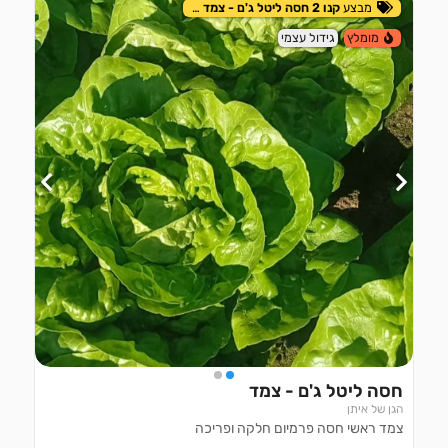
מבצע
קנו 2 חסה ליטל ג'ם - צמד ב- ₪16
מומלץ
גידול עצמי
חסה ליטל ג'ם - צמד
הגן של איתן
צמד ראשי חסה פרמיום חלקה ופריכה